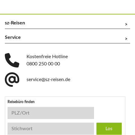
sz-Reisen
^
Service
^
Kostenfreie Hotline
0800 250 00 00
service@sz-reisen.de
Reisebüro finden
Reisebüro-Suche
PLZ/Ort
Stichwort