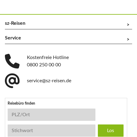
sz-Reisen
^
Service
^
Kostenfreie Hotline
0800 250 00 00
service@sz-reisen.de
Reisebüro finden
Reisebüro-Suche
PLZ/Ort
Stichwort