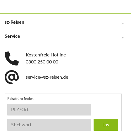
sz-Reisen
^
Service
^
Kostenfreie Hotline
0800 250 00 00
service@sz-reisen.de
Reisebüro finden
Reisebüro-Suche
PLZ/Ort
Stichwort