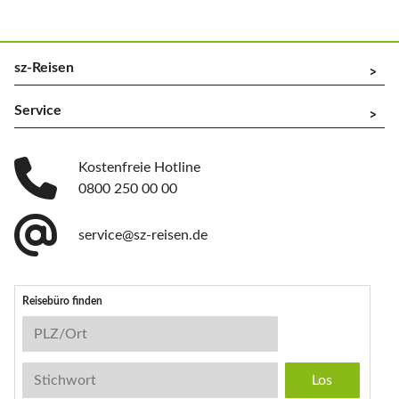
sz-Reisen
^
Service
^
Kostenfreie Hotline
0800 250 00 00
service@sz-reisen.de
Reisebüro finden
Reisebüro-Suche
PLZ/Ort
Stichwort