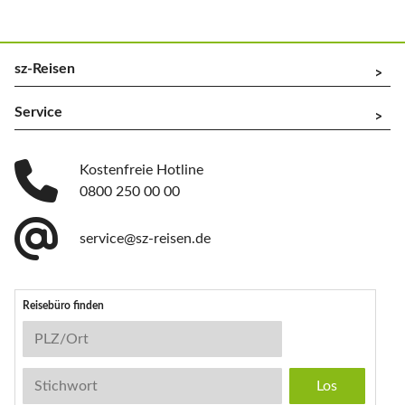
sz-Reisen
^
Service
^
Kostenfreie Hotline
0800 250 00 00
service@sz-reisen.de
Reisebüro finden
Reisebüro-Suche
PLZ/Ort
Stichwort