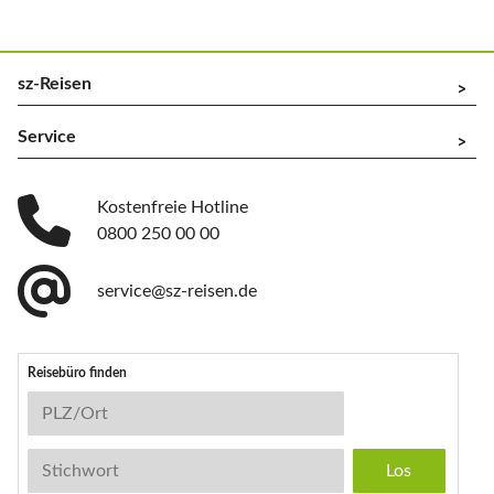
sz-Reisen
^
Service
^
Kostenfreie Hotline
0800 250 00 00
service@sz-reisen.de
Reisebüro finden
Reisebüro-Suche
PLZ/Ort
Stichwort