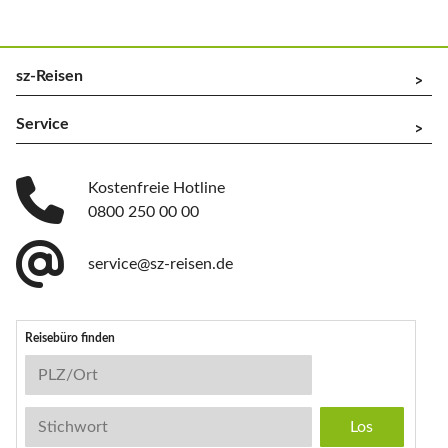
sz-Reisen
^
Service
^
Kostenfreie Hotline
0800 250 00 00
service@sz-reisen.de
Reisebüro finden
Reisebüro-Suche
PLZ/Ort
Stichwort