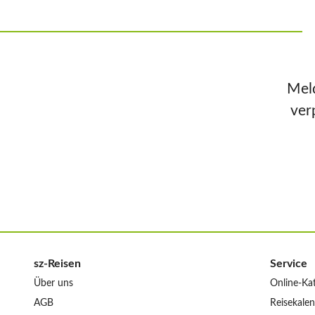
Meld
ver
sz-Reisen
Service
Über uns
Online-Ka
AGB
Reisekale