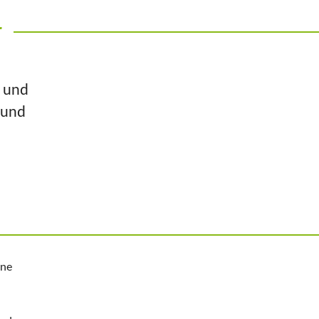
r
n und
 und
ine