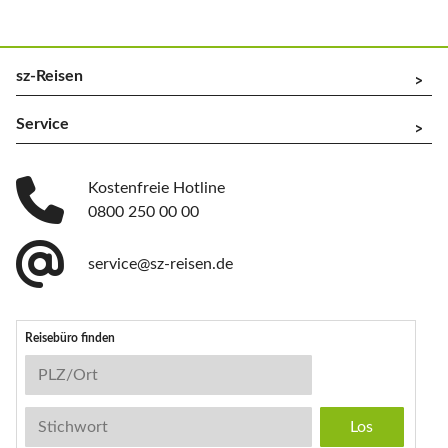
sz-Reisen
^
Service
^
Kostenfreie Hotline
0800 250 00 00
service@sz-reisen.de
Reisebüro finden
Reisebüro-Suche
PLZ/Ort
Stichwort