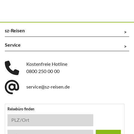
sz-Reisen
^
Service
^
Kostenfreie Hotline
0800 250 00 00
service@sz-reisen.de
Reisebüro finden
Reisebüro-Suche
PLZ/Ort
Stichwort