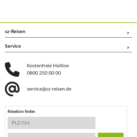
sz-Reisen
^
Service
^
Kostenfreie Hotline
0800 250 00 00
service@sz-reisen.de
Reisebüro finden
Reisebüro-Suche
PLZ/Ort
Stichwort