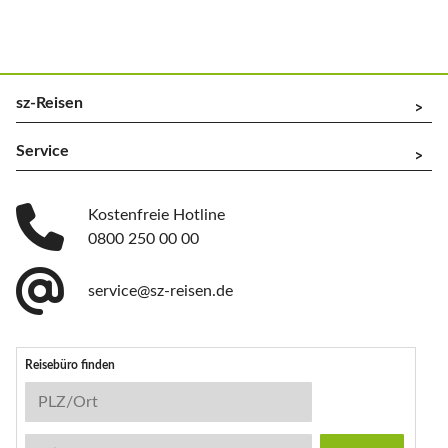
sz-Reisen
^
Service
^
Kostenfreie Hotline
0800 250 00 00
service@sz-reisen.de
Reisebüro finden
Reisebüro-Suche
PLZ/Ort
Stichwort