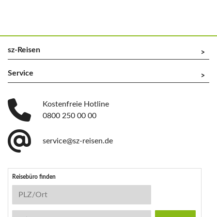
sz-Reisen
^
Service
^
Kostenfreie Hotline
0800 250 00 00
service@sz-reisen.de
Reisebüro finden
Reisebüro-Suche
PLZ/Ort
Stichwort