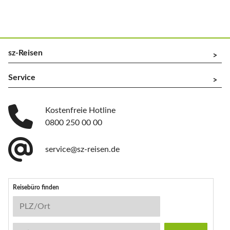
sz-Reisen
^
Service
^
Kostenfreie Hotline
0800 250 00 00
service@sz-reisen.de
Reisebüro finden
Reisebüro-Suche
PLZ/Ort
Stichwort