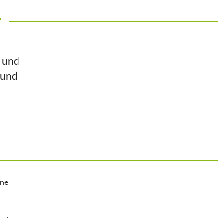
r
n und
 und
ine