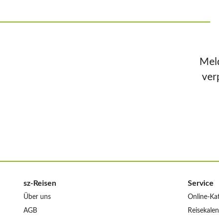
Meld
ver
sz-Reisen
Service
Über uns
Online-Ka
AGB
Reisekale