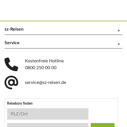
sz-Reisen
^
Service
^
Kostenfreie Hotline
0800 250 00 00
service@sz-reisen.de
Reisebüro finden
Reisebüro-Suche
PLZ/Ort
Stichwort