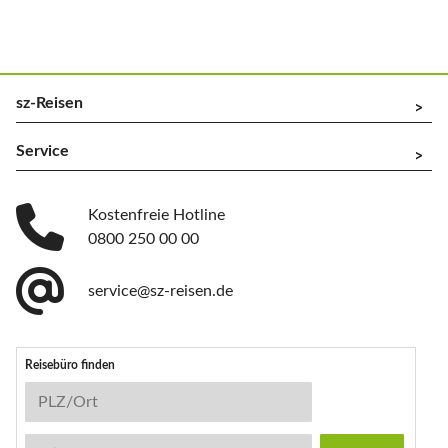
sz-Reisen
^
Service
^
Kostenfreie Hotline
0800 250 00 00
service@sz-reisen.de
Reisebüro finden
Reisebüro-Suche
PLZ/Ort
Stichwort