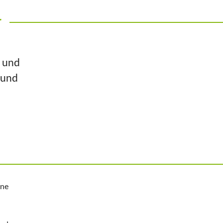
r
n und
 und
ine