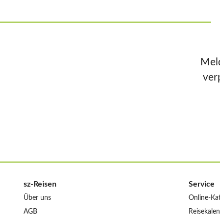
Meld
ver
sz-Reisen
Service
Über uns
Online-Ka
AGB
Reisekale