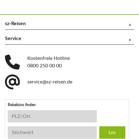
sz-Reisen
^
Service
^
Kostenfreie Hotline
0800 250 00 00
service@sz-reisen.de
Reisebüro finden
Reisebüro-Suche
PLZ/Ort
Stichwort