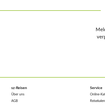
Meld
ver
sz-Reisen
Service
Über uns
Online-Ka
AGB
Reisekale