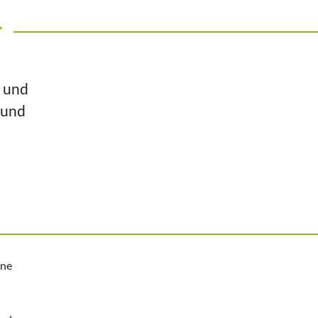
r
n und
 und
ine