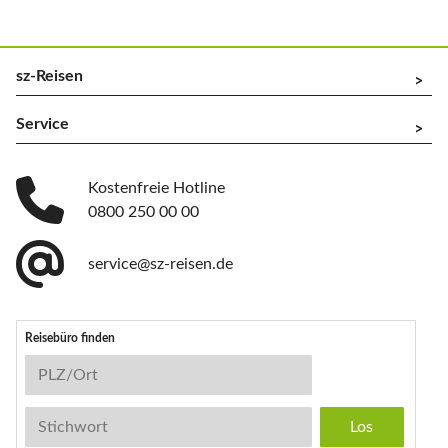
sz-Reisen
^
Service
^
Kostenfreie Hotline
0800 250 00 00
service@sz-reisen.de
Reisebüro finden
Reisebüro-Suche
PLZ/Ort
Stichwort