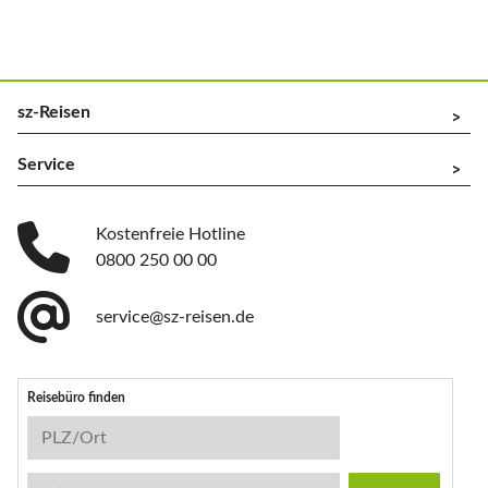
sz-Reisen
^
Service
^
Kostenfreie Hotline
0800 250 00 00
service@sz-reisen.de
Reisebüro finden
Reisebüro-Suche
PLZ/Ort
Stichwort