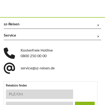
sz-Reisen
^
Service
^
Kostenfreie Hotline
0800 250 00 00
service@sz-reisen.de
Reisebüro finden
Reisebüro-Suche
PLZ/Ort
Stichwort