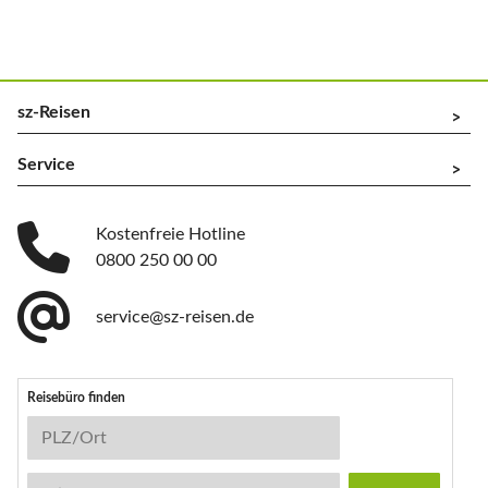
sz-Reisen
^
Service
^
Kostenfreie Hotline
0800 250 00 00
service@sz-reisen.de
Reisebüro finden
Reisebüro-Suche
PLZ/Ort
Stichwort