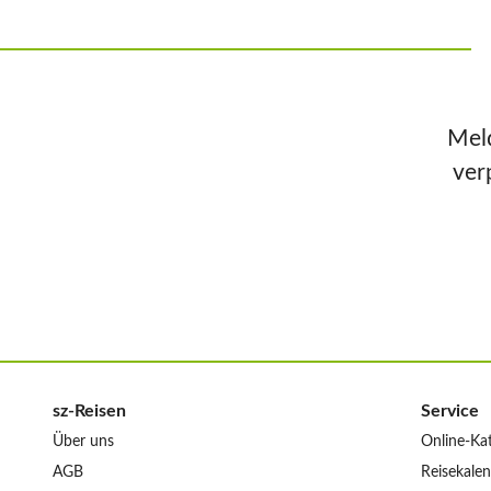
Meld
ver
sz-Reisen
Service
Über uns
Online-Ka
AGB
Reisekale