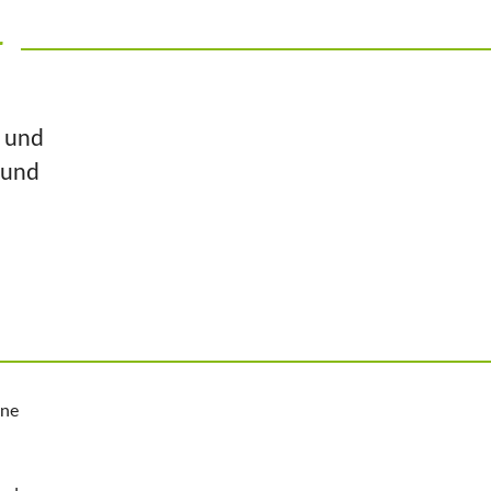
r
n und
 und
ine