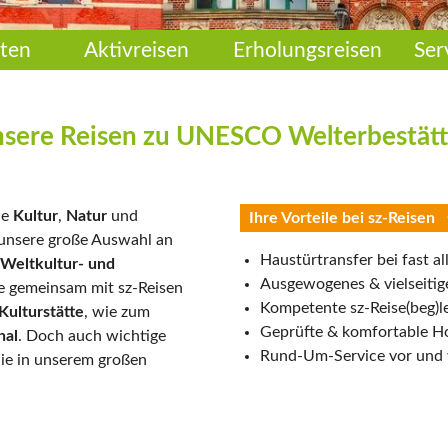
ten
Aktivreisen
Erholungsreisen
Ser
sere Reisen zu UNESCO Welterbestät
ie
Kultur
,
Natur
und
Ihre Vorteile bei sz-Reisen
 unsere große Auswahl an
Haustürtransfer bei fast al
Weltkultur- und
Ausgewogenes & vielseiti
ie gemeinsam mit sz-Reisen
Kompetente sz-Reise(beg)l
Kulturstätte
, wie zum
Geprüfte & komfortable H
hal
. Doch auch wichtige
Rund-Um-Service vor und 
Sie in unserem großen