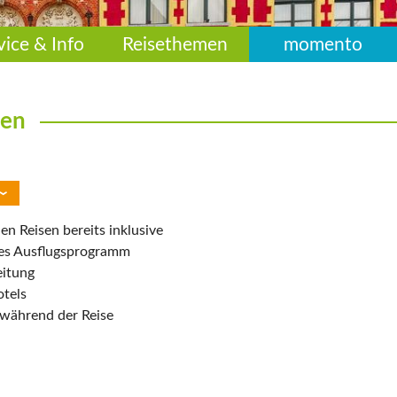
vice & Info
Reisethemen
momento
ten
len Reisen bereits inklusive
ges Ausflugsprogramm
eitung
otels
während der Reise