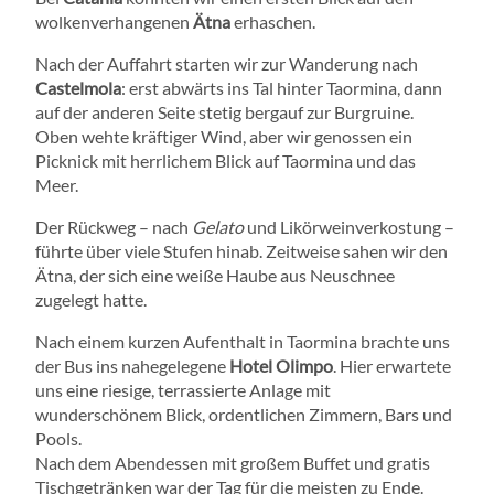
wolkenverhangenen
Ätna
erhaschen.
Nach der Auffahrt starten wir zur Wanderung nach
Castelmola
: erst abwärts ins Tal hinter Taormina, dann
auf der anderen Seite stetig bergauf zur Burgruine.
Oben wehte kräftiger Wind, aber wir genossen ein
Picknick mit herrlichem Blick auf Taormina und das
Meer.
Der Rückweg – nach
Gelato
und Likörweinverkostung –
führte über viele Stufen hinab. Zeitweise sahen wir den
Ätna, der sich eine weiße Haube aus Neuschnee
zugelegt hatte.
Nach einem kurzen Aufenthalt in Taormina brachte uns
der Bus ins nahegelegene
Hotel Olimpo
. Hier erwartete
uns eine riesige, terrassierte Anlage mit
wunderschönem Blick, ordentlichen Zimmern, Bars und
Pools.
Nach dem Abendessen mit großem Buffet und gratis
Tischgetränken war der Tag für die meisten zu Ende.