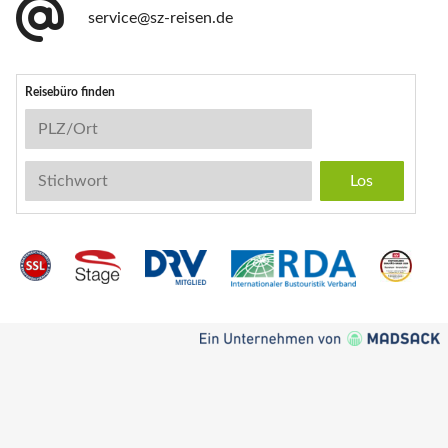
service@sz-reisen.de
Reisebüro finden
Reisebüro-Suche
PLZ/Ort
Stichwort
Instagram