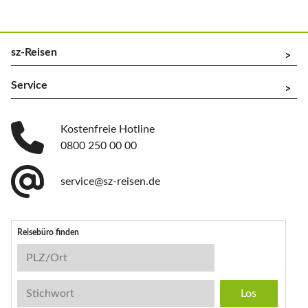
sz-Reisen
^
Service
^
Kostenfreie Hotline
0800 250 00 00
service@sz-reisen.de
Reisebüro finden
Reisebüro-Suche
PLZ/Ort
Stichwort