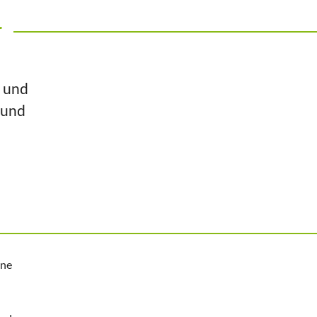
r
n und
 und
ine