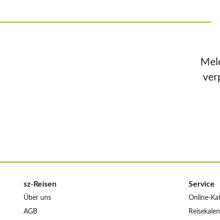
Meld
ver
sz-Reisen
Service
Über uns
Online-Ka
AGB
Reisekale