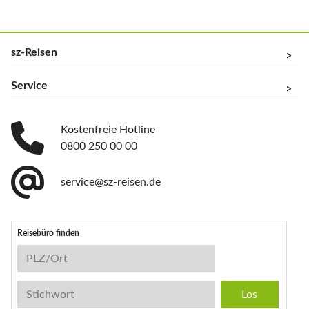
sz-Reisen
^
Service
^
Kostenfreie Hotline
0800 250 00 00
service@sz-reisen.de
Reisebüro finden
Reisebüro-Suche
PLZ/Ort
Stichwort