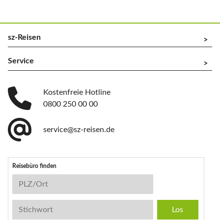
sz-Reisen
^
Service
^
Kostenfreie Hotline
0800 250 00 00
service@sz-reisen.de
Reisebüro finden
Reisebüro-Suche
PLZ/Ort
Stichwort