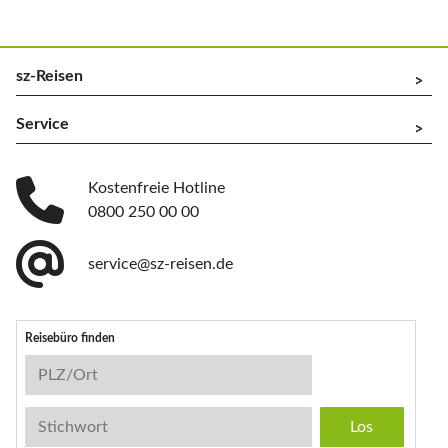
sz-Reisen
^
Service
^
Kostenfreie Hotline
0800 250 00 00
service@sz-reisen.de
Reisebüro finden
Reisebüro-Suche
PLZ/Ort
Stichwort