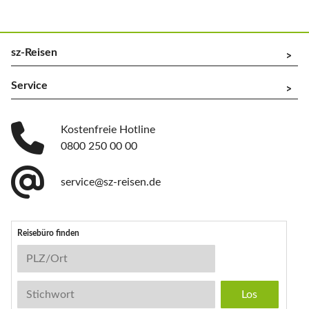
sz-Reisen
^
Service
^
Kostenfreie Hotline
0800 250 00 00
service@sz-reisen.de
Reisebüro finden
Reisebüro-Suche
PLZ/Ort
Stichwort