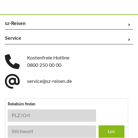
sz-Reisen
^
Service
^
Kostenfreie Hotline
0800 250 00 00
service@sz-reisen.de
Reisebüro finden
Reisebüro-Suche
PLZ/Ort
Stichwort