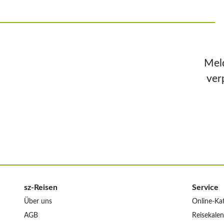
Meld
ver
sz-Reisen
Service
Über uns
Online-Ka
AGB
Reisekale