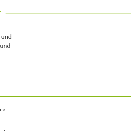
r
n und
 und
ine