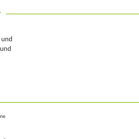
r
n und
 und
ine