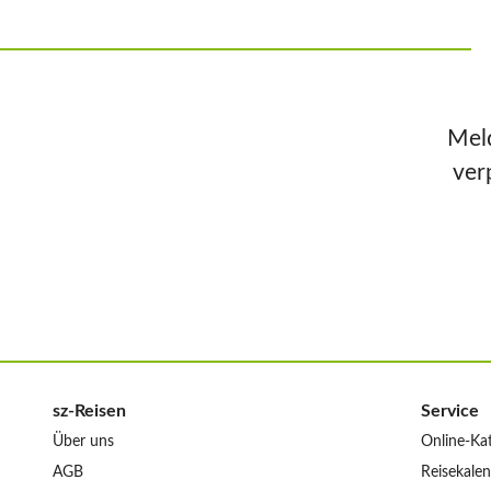
Meld
ver
sz-Reisen
Service
Über uns
Online-Ka
AGB
Reisekale