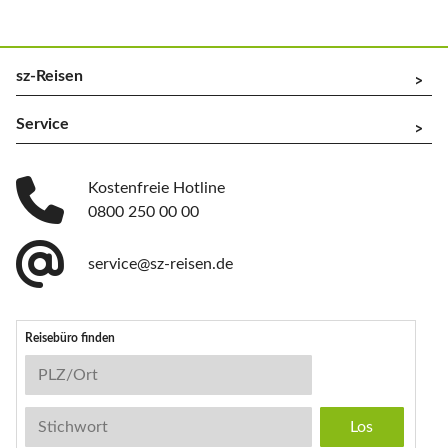
sz-Reisen
^
Service
^
Kostenfreie Hotline
0800 250 00 00
service@sz-reisen.de
Reisebüro finden
Reisebüro-Suche
PLZ/Ort
Stichwort