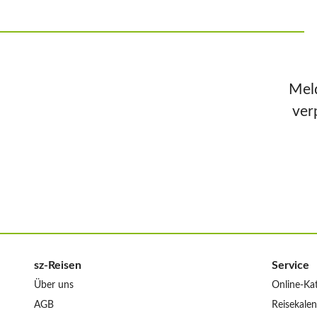
Meld
ver
sz-Reisen
Service
Über uns
Online-Ka
AGB
Reisekale