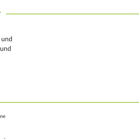
r
n und
 und
ine