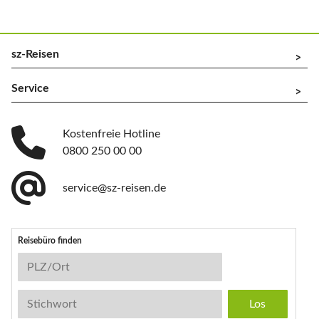
sz-Reisen
^
Service
^
Kostenfreie Hotline
0800 250 00 00
service@sz-reisen.de
Reisebüro finden
Reisebüro-Suche
PLZ/Ort
Stichwort