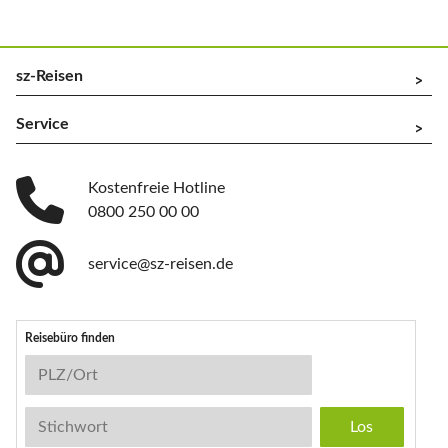
sz-Reisen
^
Service
^
Kostenfreie Hotline
0800 250 00 00
service@sz-reisen.de
Reisebüro finden
Reisebüro-Suche
PLZ/Ort
Stichwort