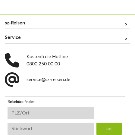
sz-Reisen
^
Service
^
Kostenfreie Hotline
0800 250 00 00
service@sz-reisen.de
Reisebüro finden
Reisebüro-Suche
PLZ/Ort
Stichwort