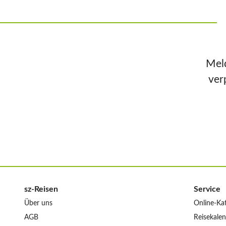
Meld
ver
sz-Reisen
Service
Über uns
Online-Ka
AGB
Reisekale