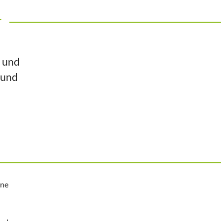
r
n und
 und
ine