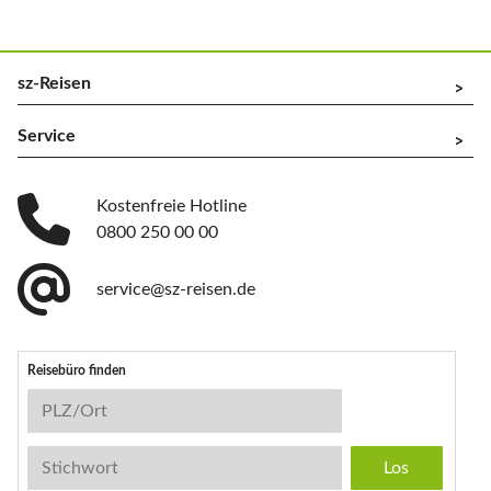
sz-Reisen
^
Service
^
Kostenfreie Hotline
0800 250 00 00
service@sz-reisen.de
Reisebüro finden
Reisebüro-Suche
PLZ/Ort
Stichwort