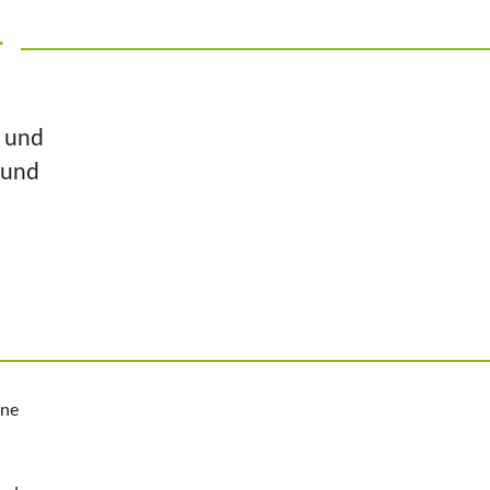
r
n und
 und
ine