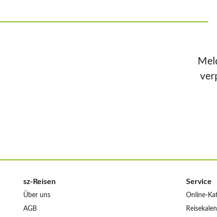
Meld
ver
sz-Reisen
Service
Über uns
Online-Ka
AGB
Reisekale