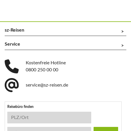
sz-Reisen
^
Service
^
Kostenfreie Hotline
0800 250 00 00
service@sz-reisen.de
Reisebüro finden
Reisebüro-Suche
PLZ/Ort
Stichwort