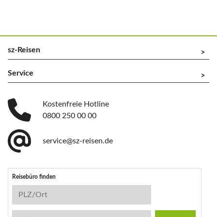
sz-Reisen
^
Service
^
Kostenfreie Hotline
0800 250 00 00
service@sz-reisen.de
Reisebüro finden
Reisebüro-Suche
PLZ/Ort
Stichwort