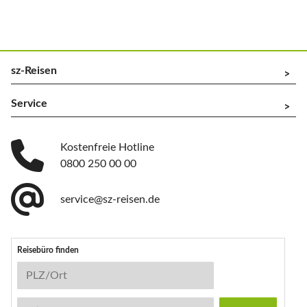
sz-Reisen
^
Service
^
Kostenfreie Hotline
0800 250 00 00
service@sz-reisen.de
Reisebüro finden
Reisebüro-Suche
PLZ/Ort
Stichwort