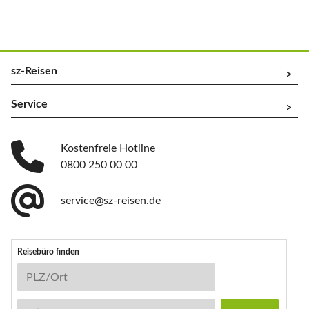
sz-Reisen
^
Service
^
Kostenfreie Hotline
0800 250 00 00
service@sz-reisen.de
Reisebüro finden
Reisebüro-Suche
PLZ/Ort
Stichwort