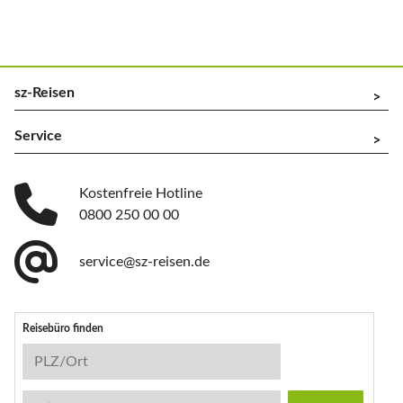
sz-Reisen
^
Service
^
Kostenfreie Hotline
0800 250 00 00
service@sz-reisen.de
Reisebüro finden
Reisebüro-Suche
PLZ/Ort
Stichwort